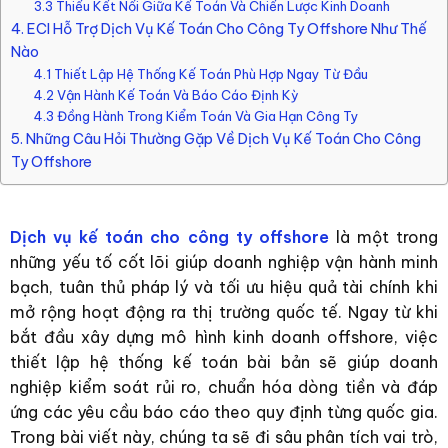
3.3 Thiếu Kết Nối Giữa Kế Toán Và Chiến Lược Kinh Doanh
4. ECI Hỗ Trợ Dịch Vụ Kế Toán Cho Công Ty Offshore Như Thế
Nào
4.1 Thiết Lập Hệ Thống Kế Toán Phù Hợp Ngay Từ Đầu
4.2 Vận Hành Kế Toán Và Báo Cáo Định Kỳ
4.3 Đồng Hành Trong Kiểm Toán Và Gia Hạn Công Ty
5. Những Câu Hỏi Thường Gặp Về Dịch Vụ Kế Toán Cho Công
Ty Offshore
Dịch vụ kế toán cho công ty offshore
là một trong
những yếu tố cốt lõi giúp doanh nghiệp vận hành minh
bạch, tuân thủ pháp lý và tối ưu hiệu quả tài chính khi
mở rộng hoạt động ra thị trường quốc tế. Ngay từ khi
bắt đầu xây dựng mô hình kinh doanh offshore, việc
thiết lập hệ thống kế toán bài bản sẽ giúp doanh
nghiệp kiểm soát rủi ro, chuẩn hóa dòng tiền và đáp
ứng các yêu cầu báo cáo theo quy định từng quốc gia.
Trong bài viết này, chúng ta sẽ đi sâu phân tích vai trò,