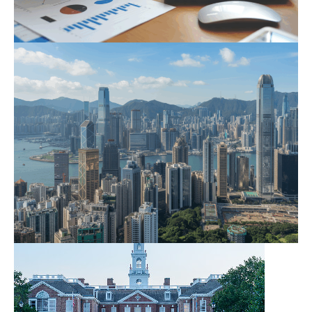
Singapore
Tuân thủ quy định của IRAS, ACRA. Cam kết tiết
kiệm chi phí, giảm rủi ro, nâng cao hiệu quả .
xem thêm
Hồng Kông
Công nghệ tự động hóa, chính xác, tuân thủ pháp
lý. Kiểm toán và khai thuế theo chuẩn IRD.