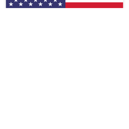
Mỹ
Mỹ là một trong những hệ thống ngân hàng mạnh mẽ và linh
hoạt nhất, mang lại nhiều lợi ích cho cá nhân và doanh
nghiệp có nhu cầu giao dịch quốc tế.
Xem thêm
Mạng lưới đối tác
ECI Global hợp tác với các nền tảng thanh toán quốc
tế hàng đầu như
WorldFirst
,
PingPong
,
Airwallex
và