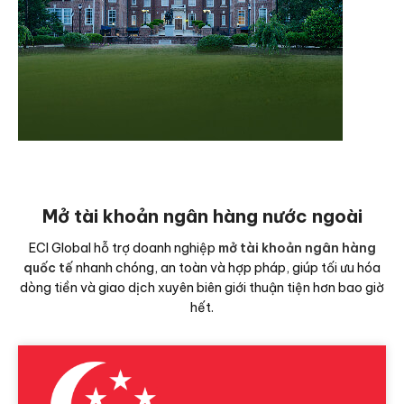
xem thêm
Mỹ
Tuân thủ đầy đủ quy định thuế liên bang, tiểu
Mở tài khoản ngân hàng nước ngoài
bang. Giải pháp kế toán – kiểm toán toàn
diện.
ECI Global hỗ trợ doanh nghiệp
mở tài khoản ngân hàng
quốc tế
nhanh chóng, an toàn và hợp pháp, giúp tối ưu hóa
Xem thêm
dòng tiền và giao dịch xuyên biên giới thuận tiện hơn bao giờ
hết.