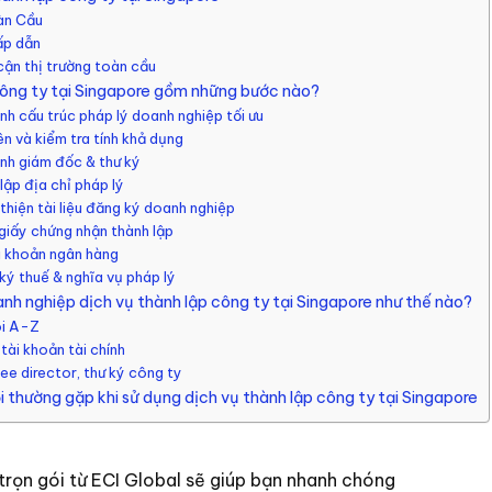
àn Cầu
ấp dẫn
cận thị trường toàn cầu
công ty tại Singapore gồm những bước nào?
ịnh cấu trúc pháp lý doanh nghiệp tối ưu
ên và kiểm tra tính khả dụng
ịnh giám đốc & thư ký
lập địa chỉ pháp lý
thiện tài liệu đăng ký doanh nghiệp
giấy chứng nhận thành lập
i khoản ngân hàng
ký thuế & nghĩa vụ pháp lý
oanh nghiệp dịch vụ thành lập công ty tại Singapore như thế nào?
ói A-Z
 tài khoản tài chính
ee director, thư ký công ty
i thường gặp khi sử dụng dịch vụ thành lập công ty tại Singapore
trọn gói từ ECI Global sẽ giúp bạn nhanh chóng