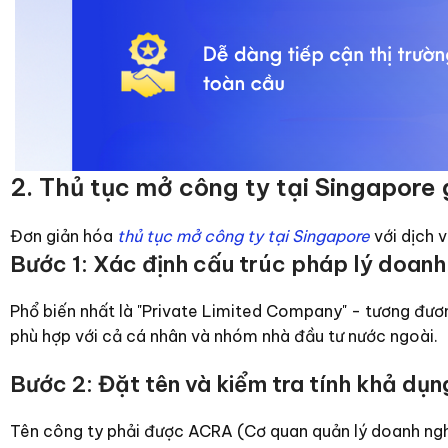
2. Thủ tục mở công ty tại Singapor
Đơn giản hóa
thủ tục mở công ty tại Singapore
với dịch v
Bước 1: Xác định cấu trúc pháp lý doanh 
Phổ biến nhất là "Private Limited Company" - tương đươn
phù hợp với cả cá nhân và nhóm nhà đầu tư nước ngoài.
Bước 2: Đặt tên và kiểm tra tính khả dụn
Tên công ty phải được ACRA (Cơ quan quản lý doanh ngh