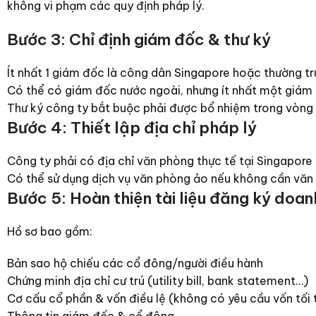
không vi phạm các quy định pháp lý.
Bước 3: Chỉ định giám đốc & thư ký
Ít nhất 1 giám đốc là công dân Singapore hoặc thường tr
Có thể có giám đốc nước ngoài, nhưng ít nhất một giám đ
Thư ký công ty bắt buộc phải được bổ nhiệm trong vòng 6
Bước 4: Thiết lập địa chỉ pháp lý
Công ty phải có địa chỉ văn phòng thực tế tại Singapore
Có thể sử dụng dịch vụ văn phòng ảo nếu không cần văn 
Bước 5: Hoàn thiện tài liệu đăng ký doan
Hồ sơ bao gồm:
Bản sao hộ chiếu các cổ đông/người điều hành
Chứng minh địa chỉ cư trú (utility bill, bank statement…)
Cơ cấu cổ phần & vốn điều lệ (không có yêu cầu vốn tối 
Thông tin giám đốc & cổ đông