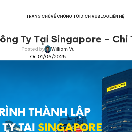
TRANG CHỦ
VỀ CHÚNG TÔI
DỊCH VỤ
BLOG
LIÊN HỆ
ông Ty Tại Singapore – Chi 
Posted by
William Vu
On 01/06/2025