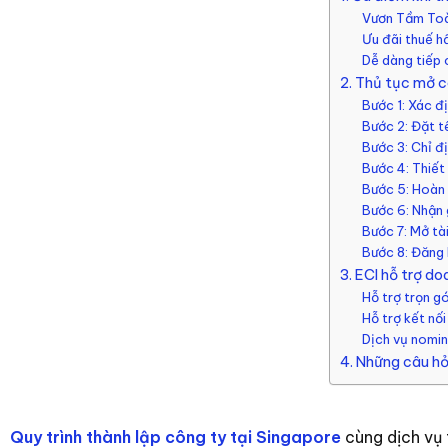
Vươn Tầm To
Ưu đãi thuế h
Dễ dàng tiếp 
2. Thủ tục mở 
Bước 1: Xác đ
Bước 2: Đặt t
Bước 3: Chỉ đ
Bước 4: Thiết 
Bước 5: Hoàn 
Bước 6: Nhận 
Bước 7: Mở tà
Bước 8: Đăng 
3. ECI hỗ trợ d
Hỗ trợ trọn g
Hỗ trợ kết nối
Dịch vụ nomin
4. Những câu hỏ
Quy trình thành lập công ty tại Singapore
cùng dịch vụ 