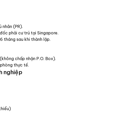
ú nhân (PR).
ốc phải cư trú tại Singapore.
 tháng sau khi thành lập.
 (không chấp nhận P.O. Box).
phòng thực tế.
h nghiệp
thiểu)