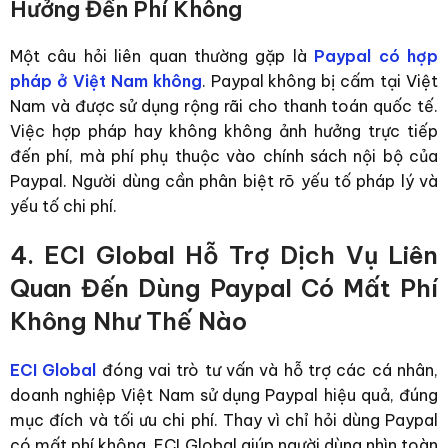
Hưởng Đến Phí Không
Một câu hỏi liên quan thường gặp là
Paypal
có hợp
pháp ở Việt Nam không
. Paypal không bị cấm tại Việt
Nam và được sử dụng rộng rãi cho thanh toán quốc tế.
Việc hợp pháp hay không không ảnh hưởng trực tiếp
đến phí, mà phí phụ thuộc vào chính sách nội bộ của
Paypal.
Người dùng cần phân biệt rõ yếu tố pháp lý và
yếu tố chi phí.
4. ECI Global Hỗ Trợ Dịch Vụ Liên
Quan Đến Dùng Paypal Có Mất Phí
Không Như Thế Nào
ECI Global
đóng vai trò tư vấn và hỗ trợ các cá nhân,
doanh nghiệp Việt Nam sử dụng Paypal hiệu quả, đúng
mục đích và tối ưu chi phí. Thay vì chỉ hỏi dùng Paypal
có mất phí không, ECI Global giúp người dùng nhìn toàn