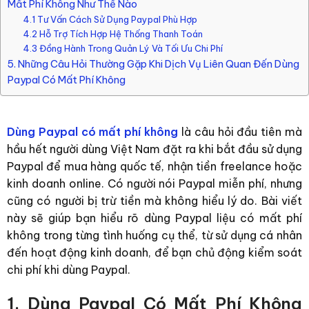
Mất Phí Không Như Thế Nào
4.1 Tư Vấn Cách Sử Dụng Paypal Phù Hợp
4.2 Hỗ Trợ Tích Hợp Hệ Thống Thanh Toán
4.3 Đồng Hành Trong Quản Lý Và Tối Ưu Chi Phí
5. Những Câu Hỏi Thường Gặp Khi Dịch Vụ Liên Quan Đến Dùng
Paypal Có Mất Phí Không
Dùng Paypal có mất phí không
là câu hỏi đầu tiên mà
hầu hết người dùng Việt Nam đặt ra khi bắt đầu sử dụng
Paypal để mua hàng quốc tế, nhận tiền freelance hoặc
kinh doanh online. Có người nói Paypal miễn phí, nhưng
cũng có người bị trừ tiền mà không hiểu lý do. Bài viết
này sẽ giúp bạn hiểu rõ
dùng Paypal liệu có mất phí
không
trong từng tình huống cụ thể, từ sử dụng cá nhân
đến hoạt động kinh doanh, để bạn chủ động kiểm soát
chi phí khi dùng Paypal.
1. Dùng Paypal Có Mất Phí Không