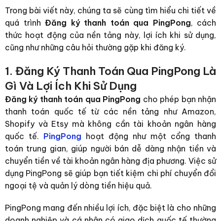
Trong bài viết này, chúng ta sẽ cùng tìm hiểu chi tiết về
quá trình
Đăng ký thanh toán qua PingPong
, cách
thức hoạt động của nền tảng này, lợi ích khi sử dụng,
cũng như những câu hỏi thường gặp khi đăng ký.
1. Đăng Ký Thanh Toán Qua PingPong Là
Gì Và Lợi Ích Khi Sử Dụng
Đăng ký thanh toán qua PingPong
cho phép bạn nhận
thanh toán quốc tế từ các nền tảng như Amazon,
Shopify và Etsy mà không cần tài khoản ngân hàng
quốc tế.
PingPong
hoạt động như một cổng thanh
toán trung gian, giúp người bán dễ dàng nhận tiền và
chuyển tiền về tài khoản ngân hàng địa phương. Việc sử
dụng PingPong sẽ giúp bạn tiết kiệm chi phí chuyển đổi
ngoại tệ và quản lý dòng tiền hiệu quả.
PingPong mang đến nhiều lợi ích, đặc biệt là cho những
doanh nghiệp và cá nhân có giao dịch quốc tế thường