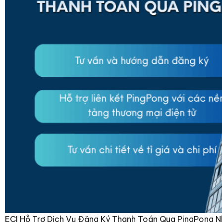
ECI Hỗ Trợ Dịch Vụ Đăng Ký Thanh Toán Qua PingPong 