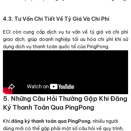
ĐĂNG KÝ TÀI KHOẢN PINGPONG
4.3. Tư Vấn Chi Tiết Về Tỷ Giá Và Chi Phí
ECI còn cung cấp dịch vụ tư vấn về tỷ giá và chi phí
giao dịch, giúp doanh nghiệp tối ưu hóa chi phí khi sử
dụng dịch vụ thanh toán quốc tế của PingPong.
5. Những Câu Hỏi Thường Gặp Khi Đăng
Ký Thanh Toán Qua PingPong
Khi
đăng ký thanh toán qua PingPong
, nhiều người
dùng mới có thể gặp phải một số câu hỏi về quy trình,