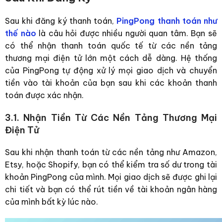
Sau khi đ
ăng ký thanh toán
,
PingPong thanh toán như
thế nào
là câu hỏi được nhiều người quan tâm. Bạn sẽ
có thể nhận thanh toán quốc tế từ các nền tảng
thương mại điện tử lớn một cách dễ dàng. Hệ thống
của PingPong tự động xử lý mọi giao dịch và chuyển
tiền vào tài khoản của bạn sau khi các khoản thanh
toán được xác nhận.
3.1. Nhận Tiền Từ Các Nền Tảng Thương Mại
Điện Tử
Sau khi nhận thanh toán từ các nền tảng như Amazon,
Etsy, hoặc Shopify, bạn có thể kiểm tra số dư trong tài
khoản PingPong của mình. Mọi giao dịch sẽ được ghi lại
chi tiết và bạn có thể rút tiền về tài khoản ngân hàng
của mình bất kỳ lúc nào.