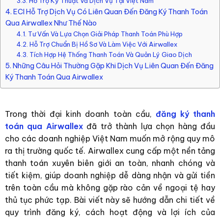
3.3. Hỗ Trợ Kỹ Thuật Và Dịch Vụ Tại Việt Nam
4. ECI Hỗ Trợ Dịch Vụ Có Liên Quan Đến Đăng Ký Thanh Toán
Qua Airwallex Như Thế Nào
4.1. Tư Vấn Và Lựa Chọn Giải Pháp Thanh Toán Phù Hợp
4.2. Hỗ Trợ Chuẩn Bị Hồ Sơ Và Làm Việc Với Airwallex
4.3. Tích Hợp Hệ Thống Thanh Toán Và Quản Lý Giao Dịch
5. Những Câu Hỏi Thường Gặp Khi Dịch Vụ Liên Quan Đến Đăng
Ký Thanh Toán Qua Airwallex
Trong thời đại kinh doanh toàn cầu,
đăng ký thanh
toán qua Airwallex
đã trở thành lựa chọn hàng đầu
cho các doanh nghiệp Việt Nam muốn mở rộng quy mô
ra thị trường quốc tế. Airwallex cung cấp một nền tảng
thanh toán xuyên biên giới an toàn, nhanh chóng và
tiết kiệm, giúp doanh nghiệp dễ dàng nhận và gửi tiền
trên toàn cầu mà không gặp rào cản về ngoại tệ hay
thủ tục phức tạp. Bài viết này sẽ hướng dẫn chi tiết về
quy trình đăng ký, cách hoạt động và lợi ích của