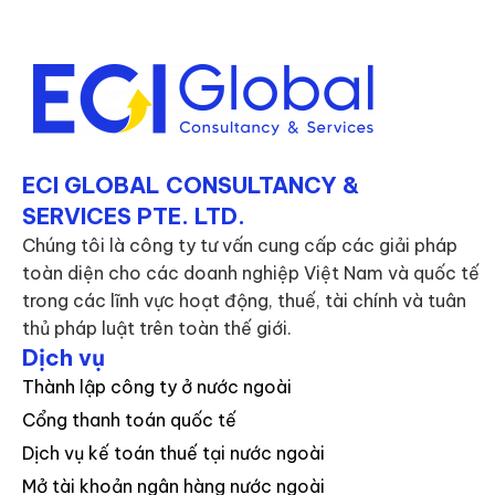
ECI GLOBAL CONSULTANCY &
SERVICES PTE. LTD.
Chúng tôi là công ty tư vấn cung cấp các giải pháp
toàn diện cho các doanh nghiệp Việt Nam và quốc tế
trong các lĩnh vực hoạt động, thuế, tài chính và tuân
thủ pháp luật trên toàn thế giới.
Dịch vụ
Thành lập công ty ở nước ngoài
Cổng thanh toán quốc tế
Dịch vụ kế toán thuế tại nước ngoài
Mở tài khoản ngân hàng nước ngoài