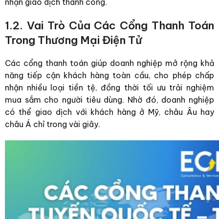
nhận giao dịch thành công.
1.2. Vai Trò Của Các Cổng Thanh Toán
Trong Thương Mại Điện Tử
Các cổng thanh toán giúp doanh nghiệp mở rộng khả
năng tiếp cận khách hàng toàn cầu, cho phép chấp
nhận nhiều loại tiền tệ, đồng thời tối ưu trải nghiệm
mua sắm cho người tiêu dùng. Nhờ đó, doanh nghiệp
có thể giao dịch với khách hàng ở Mỹ, châu Âu hay
châu Á chỉ trong vài giây.