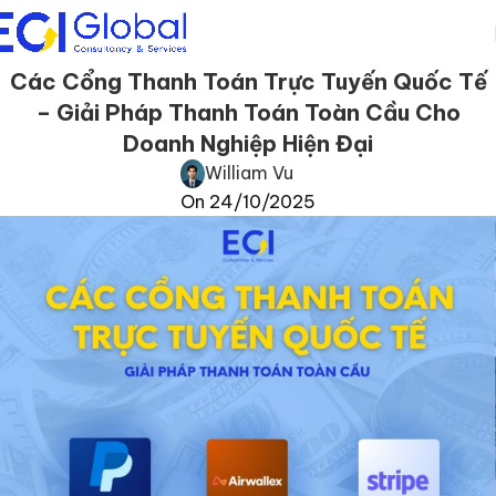
Các Cổng Thanh Toán Trực Tuyến Quốc Tế
– Giải Pháp Thanh Toán Toàn Cầu Cho
Doanh Nghiệp Hiện Đại
William Vu
On 24/10/2025