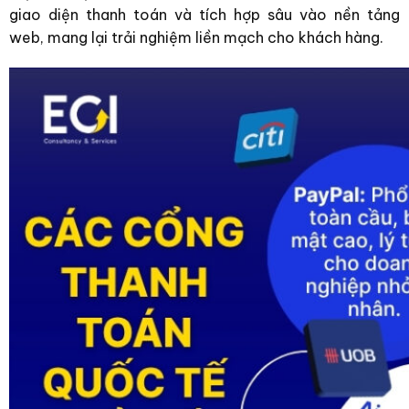
giao diện thanh toán và tích hợp sâu vào nền tảng
web, mang lại trải nghiệm liền mạch cho khách hàng.