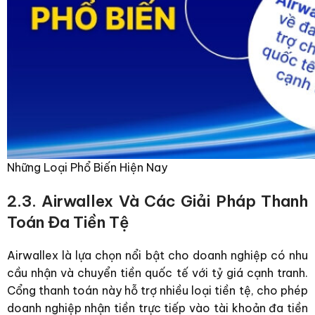
Những Loại Phổ Biến Hiện Nay
2.3. Airwallex Và Các Giải Pháp Thanh
Toán Đa Tiền Tệ
Airwallex là lựa chọn nổi bật cho doanh nghiệp có nhu
cầu nhận và chuyển tiền quốc tế với tỷ giá cạnh tranh.
Cổng thanh toán này hỗ trợ nhiều loại tiền tệ, cho phép
doanh nghiệp nhận tiền trực tiếp vào tài khoản đa tiền