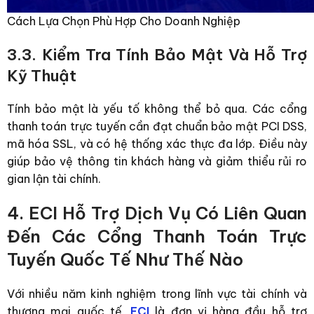
Cách Lựa Chọn Phù Hợp Cho Doanh Nghiệp
3.3. Kiểm Tra Tính Bảo Mật Và Hỗ Trợ
Kỹ Thuật
Tính bảo mật là yếu tố không thể bỏ qua. Các cổng
thanh toán trực tuyến cần đạt chuẩn bảo mật PCI DSS,
mã hóa SSL, và có hệ thống xác thực đa lớp. Điều này
giúp bảo vệ thông tin khách hàng và giảm thiểu rủi ro
gian lận tài chính.
4. ECI Hỗ Trợ Dịch Vụ Có Liên Quan
Đến Các Cổng Thanh Toán Trực
Tuyến Quốc Tế Như Thế Nào
Với nhiều năm kinh nghiệm trong lĩnh vực tài chính và
thương mại quốc tế,
ECI
là đơn vị hàng đầu hỗ trợ