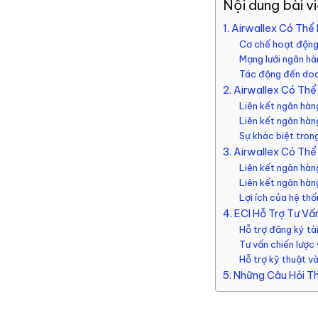
Nội dung bài v
1. Airwallex Có Thể
Cơ chế hoạt động
Mạng lưới ngân hà
Tác động đến doa
2. Airwallex Có Th
Liên kết ngân hàn
Liên kết ngân hàn
Sự khác biệt tron
3. Airwallex Có Th
Liên kết ngân hàn
Liên kết ngân hàn
Lợi ích của hệ thố
4. ECI Hỗ Trợ Tư V
Hỗ trợ đăng ký tà
Tư vấn chiến lược 
Hỗ trợ kỹ thuật v
5. Những Câu Hỏi T