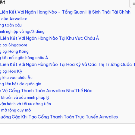
iết
 Liên Kết Với Ngân Hàng Nào – Tổng Quan Hệ Sinh Thái Tài Chính
 của Airwallex
ng toàn cầu
nh nghiệp và người dùng
ể Liên Kết Với Ngân Hàng Nào Tại Khu Vực Châu Á
g tại Singapore
g tại Hồng Kông
g kết nối ngân hàng châu Á
ể Liên Kết Với Ngân Hàng Nào Tại Hoa Kỳ Và Các Thị Trường Quốc 
g tại Hoa Kỳ
g khu vực châu Âu
ng liên kết đa quốc gia
ấn Về Cổng Thanh Toán Airwallex Như Thế Nào
i khoản và xác minh pháp lý
vận hành và tối ưu dòng tiền
à mở rộng quy mô
hường Gặp Khi Tạo Cổng Thanh Toán Trực Tuyến Airwallex