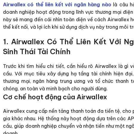
Airwallex có thể liên kết với ngân hàng nào
là câu hỏ
doanh nghiệp hoạt động trong lĩnh vực thương mại điện t
này sẽ mang đến cái nhìn toàn diện về cách Airwallex 
thể kết nối, và lợi ích khi sử dụng dịch vụ này trong môi 
1. Airwallex Có Thể Liên Kết Với 
Sinh Thái Tài Chính
Trước khi tìm hiểu chi tiết, cần hiểu rõ Airwallex là gì
cầu. Với mục tiêu xây dựng hạ tầng tài chính hiện đạ
thương mại, ngân hàng trung ương và tổ chức thanh 
chóng, an toàn và minh bạch cho người dùng.
Cơ chế hoạt động của Airwallex
Airwallex cung cấp nền tảng thanh toán đa tiền tệ, cho 
gia khác nhau. Hệ thống này hoạt động dựa trên các API
cầu, giúp doanh nghiệp chuyển và nhận tiền như một ngâ
doanh.